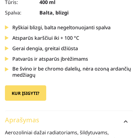
Tūris:
400 ml
Spalva:
Balta, blizgi
Ryškiai blizgi, balta negeltonuojanti spalva
Atsparūs karščiui iki + 100 °C
Gerai dengia, greitai džiūsta
Patvarūs ir atsparūs įbrėžimams
Be švino ir be chromo dalelių, nėra ozoną ardančių
medžiagų
KUR ĮSIGYTI?
Aprašymas
Aerozoliniai dažai radiatoriams, šildytuvams,