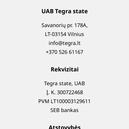
UAB Tegra state
Savanorių pr. 178A,
LT-03154 Vilnius
info@tegra.lt
+370 526 61167
Rekvizitai
Tegra state, UAB
Į. K. 300722468
PVM LT100003129611
SEB bankas
Atstovybės