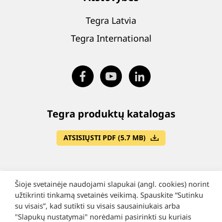
Tegra Latvia
Tegra International
Tegra produktų katalogas
ATSISIŲSTI PDF (5.7 MB)
Šioje svetainėje naudojami slapukai (angl. cookies) norint
©
"Tegra State Group", Lietuva
užtikrinti tinkamą svetainės veikimą. Spauskite “Sutinku
Made by Rocket Sience Baltics
su visais”, kad sutikti su visais sausainiukais arba
"Slapukų nustatymai" norėdami pasirinkti su kuriais