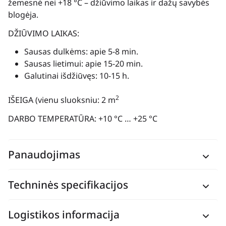
žemesnė nei +18 °C – džiūvimo laikas ir dažų savybės
blogėja.
DŽIŪVIMO LAIKAS:
Sausas dulkėms: apie 5-8 min.
Sausas lietimui: apie 15-20 min.
Galutinai išdžiūvęs: 10-15 h.
2
IŠEIGA (vienu sluoksniu: 2 m
DARBO TEMPERATŪRA: +10 °C … +25 °C
Panaudojimas
Techninės specifikacijos
Logistikos informacija