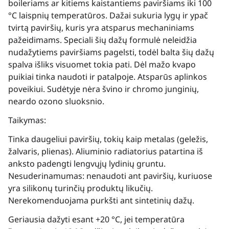
boileriams ar kitiems kaistantiems paviršiams iki 100
°C laispnių temperatūros. Dažai sukuria lygų ir ypač
tvirtą paviršių, kuris yra atsparus mechaniniams
pažeidimams. Speciali šių dažų formulė neleidžia
nudažytiems paviršiams pagelsti, todėl balta šių dažų
spalva išliks visuomet tokia pati. Dėl mažo kvapo
puikiai tinka naudoti ir patalpoje. Atsparūs aplinkos
poveikiui. Sudėtyje nėra švino ir chromo junginių,
neardo ozono sluoksnio.
Taikymas:
Tinka daugeliui paviršių, tokių kaip metalas (geležis,
žalvaris, plienas). Aliuminio radiatorius patartina iš
anksto padengti lengvųjų lydinių gruntu.
Nesuderinamumas: nenaudoti ant paviršių, kuriuose
yra silikonų turinčių produktų likučių.
Nerekomenduojama purkšti ant sintetinių dažų.
Geriausia dažyti esant +20 °C, jei temperatūra