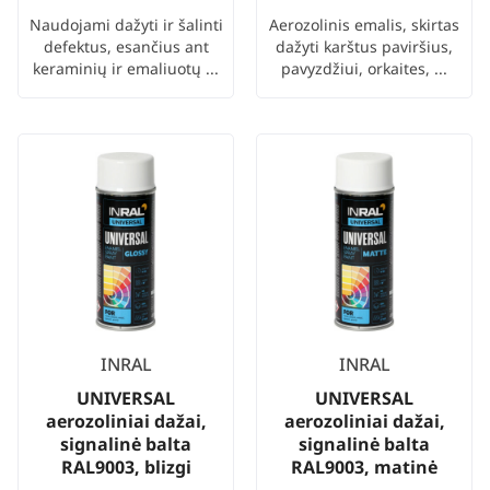
Naudojami dažyti ir šalinti
Aerozolinis emalis, skirtas
defektus, esančius ant
dažyti karštus paviršius,
keraminių ir emaliuotų ...
pavyzdžiui, orkaites, ...
INRAL
INRAL
UNIVERSAL
UNIVERSAL
aerozoliniai dažai,
aerozoliniai dažai,
signalinė balta
signalinė balta
RAL9003, blizgi
RAL9003, matinė