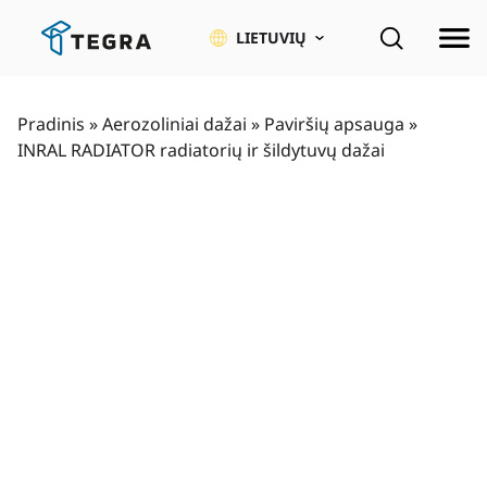
Pereiti
prie
LIETUVIŲ
pagrindinio
turinio
Pradinis
»
Aerozoliniai dažai
»
Paviršių apsauga
»
INRAL RADIATOR radiatorių ir šildytuvų dažai