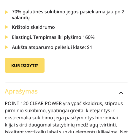
70% galutinės sukibimo jėgos pasiekiama jau po 2
valandų
Krištolo skaidrumo
Elastingi. Tempimas iki plyšimo 160%
Aukšta atsparumo pelėsiui klase: S1
KUR ĮSIGYTI?
Aprašymas
POINT 120 CLEAR POWER yra ypač skaidrūs, stipraus
pirminio sukibimo, ypatingai greitai kietėjantys ir
ekstremalia sukibimo jėga pasižymintys hibridiniai
klijai skirti daugumai statybinių medžiagų tvirtinti,
įskaitant vertikalių labai sunkių elementų klijavimą. Net