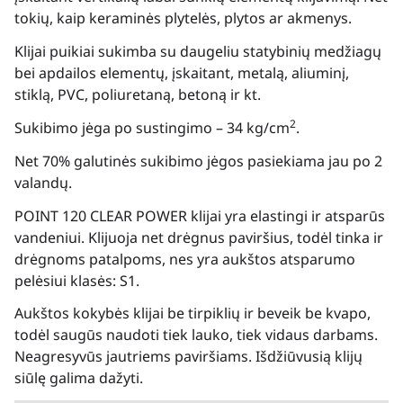
tokių, kaip keraminės plytelės, plytos ar akmenys.
Klijai puikiai sukimba su daugeliu statybinių medžiagų
bei apdailos elementų, įskaitant, metalą, aliuminį,
stiklą, PVC, poliuretaną, betoną ir kt.
2
Sukibimo jėga po sustingimo – 34 kg/cm
.
Net 70% galutinės sukibimo jėgos pasiekiama jau po 2
valandų.
POINT 120 CLEAR POWER klijai yra elastingi ir atsparūs
vandeniui. Klijuoja net drėgnus paviršius, todėl tinka ir
drėgnoms patalpoms, nes yra aukštos atsparumo
pelėsiui klasės: S1.
Aukštos kokybės klijai be tirpiklių ir beveik be kvapo,
todėl saugūs naudoti tiek lauko, tiek vidaus darbams.
Neagresyvūs jautriems paviršiams. Išdžiūvusią klijų
siūlę galima dažyti.