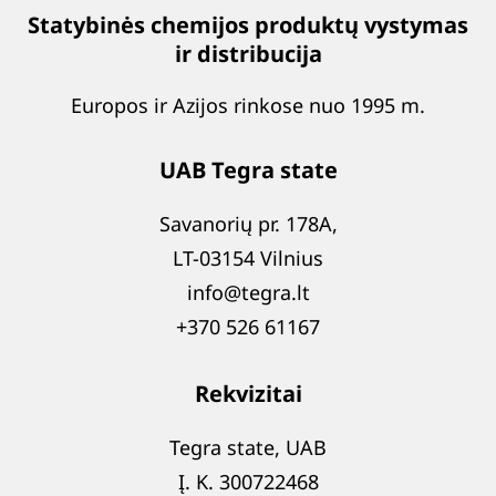
Statybinės chemijos produktų vystymas
ir distribucija
Europos ir Azijos rinkose nuo 1995 m.
UAB Tegra state
Savanorių pr. 178A,
LT-03154 Vilnius
info@tegra.lt
+370 526 61167
Rekvizitai
Tegra state, UAB
Į. K. 300722468