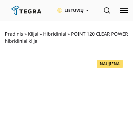
Pereiti
prie
LIETUVIŲ
pagrindinio
turinio
Pradinis
»
Klijai
»
Hibridiniai
»
POINT 120 CLEAR POWER
hibridiniai klijai
NAUJIENA