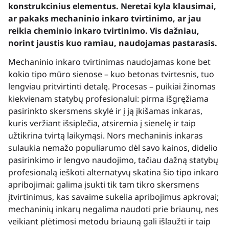
konstrukcinius elementus. Neretai kyla klausimai,
ar pakaks mechaninio inkaro tvirtinimo, ar jau
reikia cheminio inkaro tvirtinimo. Vis dažniau,
norint jaustis kuo ramiau, naudojamas pastarasis.
Mechaninio inkaro tvirtinimas naudojamas kone bet
kokio tipo mūro sienose – kuo betonas tvirtesnis, tuo
lengviau pritvirtinti detalę. Procesas – puikiai žinomas
kiekvienam statybų profesionalui: pirma išgręžiama
pasirinkto skersmens skylė ir į ją įkišamas inkaras,
kuris veržiant išsiplečia, atsiremia į sienelę ir taip
užtikrina tvirtą laikymąsi. Nors mechaninis inkaras
sulaukia nemažo populiarumo dėl savo kainos, didelio
pasirinkimo ir lengvo naudojimo, tačiau dažną statybų
profesionalą ieškoti alternatyvų skatina šio tipo inkaro
apribojimai: galima įsukti tik tam tikro skersmens
įtvirtinimus, kas savaime sukelia apribojimus apkrovai;
mechaninių inkarų negalima naudoti prie briaunų, nes
veikiant plėtimosi metodu briauną gali išlaužti ir taip