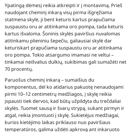
Ypatingą dėmesį reikia atkreipti ir į montavimą. Prieš
naudojant cheminį inkarą visų pirma išgręžiama
statmena skylė, ji bent keturis kartus prapučiama
suspaustu oru ar atitinkama oro pompa, tada keturis
kartus išvaloma. Šoninis skylės paviršius nuvalomas
atitinkamu plieniniu šepečiu, galiausiai skylė dar
keturiskart prapučiama suspaustu oru ar atitinkama
oro pompa. Tokio atsargumo imamasi ne veltui –
tinkamai neišvalius dulkių, sukibimas gali sumažėti net
70 procentų.
Paruošus cheminį inkarą – sumaišius du
komponentus, dėl ko atidarius pakuotę nenaudojami
pirmi 10–12 centimetrų medžiagos, į skylę reikia
įspausti tiek dervos, kad būtų užpildyta du trečdaliai
skylės. Tuomet sausą ir švarų strypą, sukant pirmyn ir
atgal, reikia įmontuoti į skylę. Sukietėjus medžiagai,
kurios kietėjimo laikas priklauso nuo paviršiaus
temperatūros, galima uždėti apkrovą ant inkaruoto