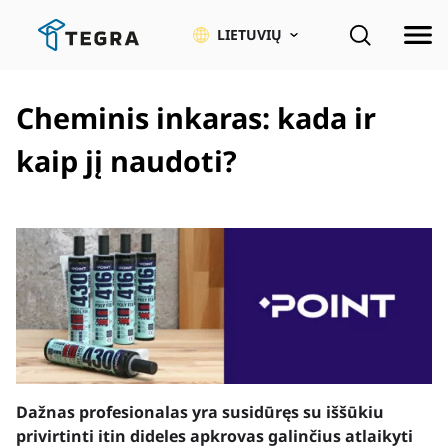
Pereiti
prie
LIETUVIŲ
pagrindinio
turinio
Cheminis inkaras: kada ir
kaip jį naudoti?
Dažnas profesionalas yra susidūręs su iššūkiu
privirtinti itin dideles apkrovas galinčius atlaikyti