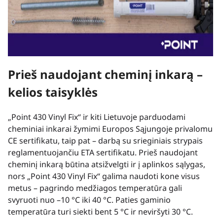
Prieš naudojant cheminį inkarą –
kelios taisyklės
„Point 430 Vinyl Fix“ ir kiti Lietuvoje parduodami
cheminiai inkarai žymimi Europos Sąjungoje privalomu
CE sertifikatu, taip pat – darbą su srieginiais strypais
reglamentuojančiu ETA sertifikatu. Prieš naudojant
cheminį inkarą būtina atsižvelgti ir į aplinkos sąlygas,
nors „Point 430 Vinyl Fix“ galima naudoti kone visus
metus – pagrindo medžiagos temperatūra gali
svyruoti nuo –10 °C iki 40 °C. Paties gaminio
temperatūra turi siekti bent 5 °C ir neviršyti 30 °C.