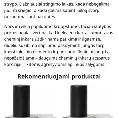
strypo. Dažniausiai stingimo laikas, kada nebegalima
judinti sriegio, o kada galima kabinti pilną svorį,
nurodomas ant pakuotės.
Nors ir reikia papildomo kruopštumo, tačiau statybos
profesionalai įvertina, kad kiekvieną kartą sumontavus
cheminį inkarą užtikrinama patikima ir ilgaamžė,
dideliu sukibimo stiprumu pasižyminti jungtis tarp
konstrukcinio elemento ir pagrindo. Ilgainiui jungtis
nepažeidžiama – dauguma cheminių inkarų atsparūs
korozijai ir kitoms agresyvioms aplinkos sąlygoms.
Rekomenduojami produktai