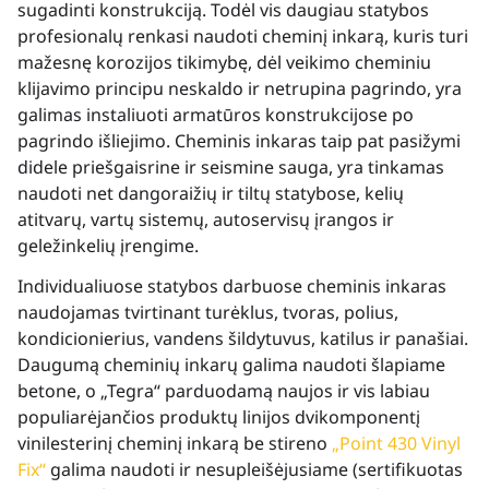
sugadinti konstrukciją. Todėl vis daugiau statybos
profesionalų renkasi naudoti cheminį inkarą, kuris turi
mažesnę korozijos tikimybę, dėl veikimo cheminiu
klijavimo principu neskaldo ir netrupina pagrindo, yra
galimas instaliuoti armatūros konstrukcijose po
pagrindo išliejimo. Cheminis inkaras taip pat pasižymi
didele priešgaisrine ir seismine sauga, yra tinkamas
naudoti net dangoraižių ir tiltų statybose, kelių
atitvarų, vartų sistemų, autoservisų įrangos ir
geležinkelių įrengime.
Individualiuose statybos darbuose cheminis inkaras
naudojamas tvirtinant turėklus, tvoras, polius,
kondicionierius, vandens šildytuvus, katilus ir panašiai.
Daugumą cheminių inkarų galima naudoti šlapiame
betone, o „Tegra“ parduodamą naujos ir vis labiau
populiarėjančios produktų linijos dvikomponentį
vinilesterinį cheminį inkarą be stireno
„Point 430 Vinyl
Fix“
galima naudoti ir nesupleišėjusiame (sertifikuotas