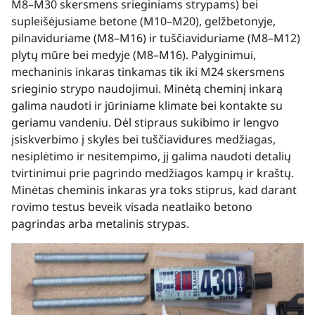
M8–M30 skersmens srieginiams strypams) bei
supleišėjusiame betone (M10–M20), gelžbetonyje,
pilnaviduriame (M8–M16) ir tuščiaviduriame (M8–M12)
plytų mūre bei medyje (M8–M16). Palyginimui,
mechaninis inkaras tinkamas tik iki M24 skersmens
srieginio strypo naudojimui. Minėtą cheminį inkarą
galima naudoti ir jūriniame klimate bei kontakte su
geriamu vandeniu. Dėl stipraus sukibimo ir lengvo
įsiskverbimo į skyles bei tuščiavidures medžiagas,
nesiplėtimo ir nesitempimo, jį galima naudoti detalių
tvirtinimui prie pagrindo medžiagos kampų ir kraštų.
Minėtas cheminis inkaras yra toks stiprus, kad darant
rovimo testus beveik visada neatlaiko betono
pagrindas arba metalinis strypas.