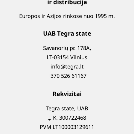
ir distribucija
Europos ir Azijos rinkose nuo 1995 m.
UAB Tegra state
Savanorių pr. 178A,
LT-03154 Vilnius
info@tegra.lt
+370 526 61167
Rekvizitai
Tegra state, UAB
Į. K. 300722468
PVM LT100003129611