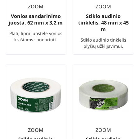
ZOOM
ZOOM
Vonios sandarinimo
Stiklo audinio
juosta, 62 mm x 3,2 m
tinklelis, 48 mm x 45
m
Plati, lipni juostelė vonios
kraštams sandarinti.
Stiklo audinio tinklelis
plyšių užklijavimui.
ZOOM
ZOOM