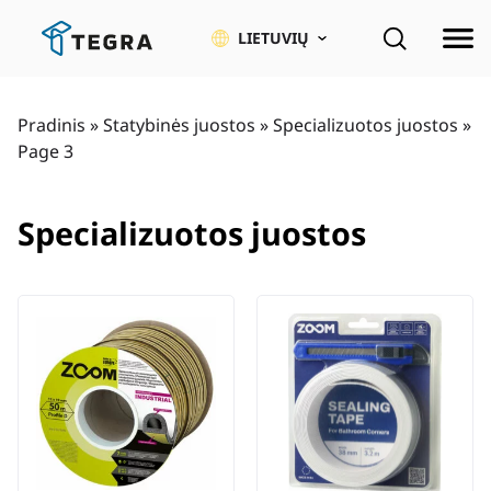
Pereiti
prie
LIETUVIŲ
pagrindinio
turinio
Pradinis
»
Statybinės juostos
»
Specializuotos juostos
»
Page 3
Specializuotos juostos