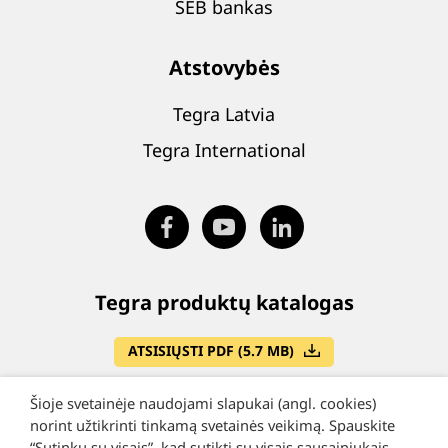
SEB bankas
Atstovybės
Tegra Latvia
Tegra International
Tegra produktų katalogas
ATSISIŲSTI PDF (5.7 MB)
Šioje svetainėje naudojami slapukai (angl. cookies)
norint užtikrinti tinkamą svetainės veikimą. Spauskite
“Sutinku su visais”, kad sutikti su visais sausainiukais