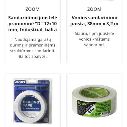
ZOOM
ZOOM
Sandarinimo juostelė
Vonios sandarinimo
pramoninė "D" 12x10
juosta, 38mm x 3,2 m
mm, Industrial, balta
Siaura, lipni juostelė
vonios kraštams
Naudojama garažų
sandarinti.
durims ir pramoninėms
struktūroms sandarinti.
Baltos spalvos.