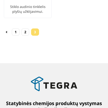
Stiklo audinio tinklelis
plyšių užklijavimui.
1
2
3
Statybinės chemijos produktų vystymas