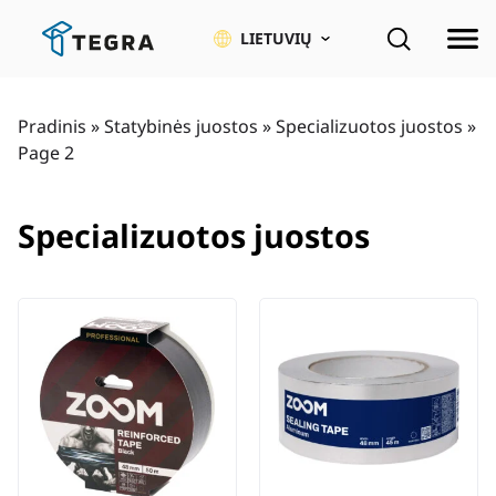
Pereiti
prie
LIETUVIŲ
pagrindinio
turinio
Pradinis
»
Statybinės juostos
»
Specializuotos juostos
»
Page 2
Specializuotos juostos