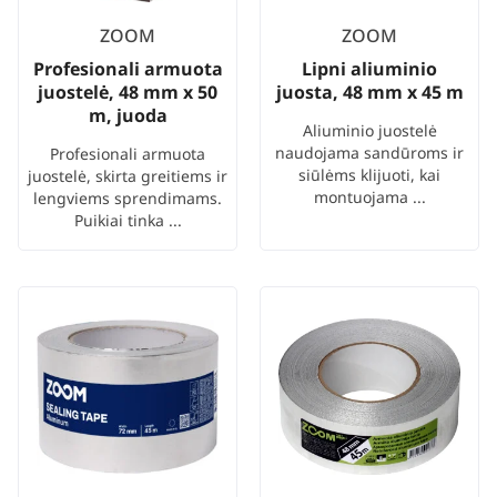
ZOOM
ZOOM
Profesionali armuota
Lipni aliuminio
juostelė, 48 mm x 50
juosta, 48 mm x 45 m
m, juoda
Aliuminio juostelė
naudojama sandūroms ir
Profesionali armuota
siūlėms klijuoti, kai
juostelė, skirta greitiems ir
montuojama ...
lengviems sprendimams.
Puikiai tinka ...