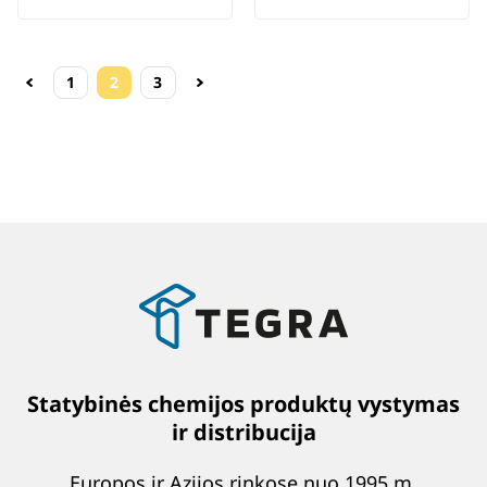
1
2
3
Statybinės chemijos produktų vystymas
ir distribucija
Europos ir Azijos rinkose nuo 1995 m.