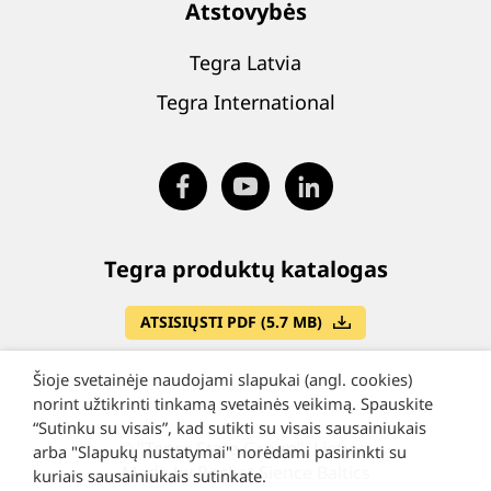
Atstovybės
Tegra Latvia
Tegra International
Tegra produktų katalogas
ATSISIŲSTI PDF (5.7 MB)
Šioje svetainėje naudojami slapukai (angl. cookies)
norint užtikrinti tinkamą svetainės veikimą. Spauskite
“Sutinku su visais”, kad sutikti su visais sausainiukais
©
"Tegra State Group", Lietuva
arba "Slapukų nustatymai" norėdami pasirinkti su
Made by Rocket Sience Baltics
kuriais sausainiukais sutinkate.