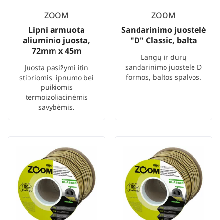
ZOOM
ZOOM
Lipni armuota
Sandarinimo juostelė
aliuminio juosta,
"D" Classic, balta
72mm x 45m
Langų ir durų
sandarinimo juostelė D
Juosta pasižymi itin
formos, baltos spalvos.
stipriomis lipnumo bei
puikiomis
termoizoliacinėmis
savybėmis.