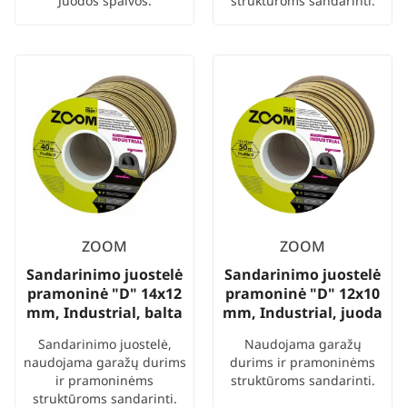
Juodos spalvos.
struktūroms sandarinti.
ZOOM
ZOOM
Sandarinimo juostelė
Sandarinimo juostelė
pramoninė "D" 14x12
pramoninė "D" 12x10
mm, Industrial, balta
mm, Industrial, juoda
Sandarinimo juostelė,
Naudojama garažų
naudojama garažų durims
durims ir pramoninėms
ir pramoninėms
struktūroms sandarinti.
struktūroms sandarinti.