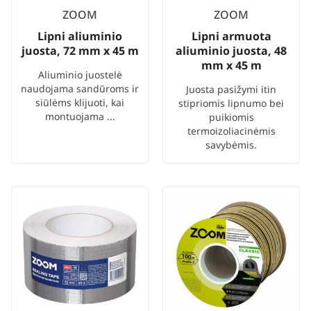
ZOOM
ZOOM
Lipni aliuminio
Lipni armuota
juosta, 72 mm x 45 m
aliuminio juosta, 48
mm x 45 m
Aliuminio juostelė
naudojama sandūroms ir
Juosta pasižymi itin
siūlėms klijuoti, kai
stipriomis lipnumo bei
montuojama ...
puikiomis
termoizoliacinėmis
savybėmis.