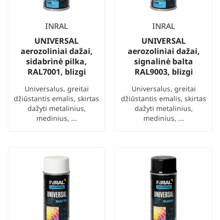
INRAL
INRAL
UNIVERSAL
UNIVERSAL
aerozoliniai dažai,
aerozoliniai dažai,
sidabrinė pilka,
signalinė balta
RAL7001, blizgi
RAL9003, blizgi
Universalus, greitai
Universalus, greitai
džiūstantis emalis, skirtas
džiūstantis emalis, skirtas
dažyti metalinius,
dažyti metalinius,
medinius, ...
medinius, ...