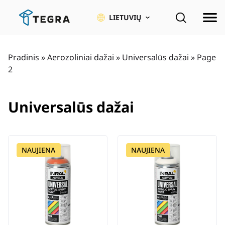
Pereiti
prie
LIETUVIŲ
pagrindinio
turinio
Pradinis
»
Aerozoliniai dažai
»
Universalūs dažai
»
Page
2
Universalūs dažai
NAUJIENA
NAUJIENA