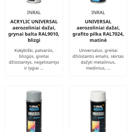
INRAL
INRAL
ACRYLIC UNIVERSAL
UNIVERSAL
aerozoliniai dažai,
aerozoliniai dažai,
grynai balta RAL9010,
grafito pilka RAL7024,
blizgi
matinė
Kokybiški, patvarūs,
Universalus, greitai
blizgūs, greitai
džiūstantis emalis, skirtas
džiūstantys, negelstantys
dažyti metalinius,
ir lygiai ...
medinius, ...