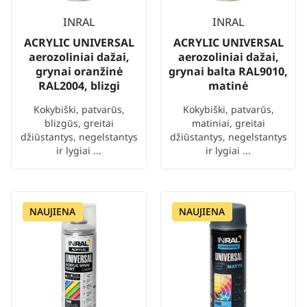
INRAL
INRAL
ACRYLIC UNIVERSAL
ACRYLIC UNIVERSAL
aerozoliniai dažai,
aerozoliniai dažai,
grynai oranžinė
grynai balta RAL9010,
RAL2004, blizgi
matinė
Kokybiški, patvarūs,
Kokybiški, patvarūs,
blizgūs, greitai
matiniai, greitai
džiūstantys, negelstantys
džiūstantys, negelstantys
ir lygiai ...
ir lygiai ...
NAUJIENA
NAUJIENA