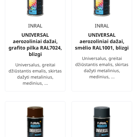
INRAL
INRAL
UNIVERSAL
UNIVERSAL
aerozoliniai dažai,
aerozoliniai dažai,
grafito pilka RAL7024,
smėlio RAL1001, blizgi
blizgi
Universalus, greitai
džiūstantis emalis, skirtas
Universalus, greitai
dažyti metalinius,
džiūstantis emalis, skirtas
medinius, ...
dažyti metalinius,
medinius, ...