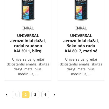
INRAL
INRAL
UNIVERSAL
UNIVERSAL
aerozoliniai dažai,
aerozoliniai dažai,
rudai raudona
šokolado ruda
RAL3011, blizgi
RAL8017, matinė
Universalus, greitai
Universalus, greitai
džiūstantis emalis, skirtas
džiūstantis emalis, skirtas
dažyti metalinius,
dažyti metalinius,
medinius, ...
medinius, ...
1
2
3
4