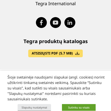
Tegra International
Tegra produktų katalogas
ATSISIŲSTI PDF (5.7 MB)
Šioje svetainėje naudojami slapukai (angl. cookies) norint
©
"Tegra State Group", Lietuva
užtikrinti tinkamą svetainės veikimą. Spauskite “Sutinku
Made by Rocket Sience Baltics
su visais”, kad sutikti su visais sausainiukais arba
"Slapukų nustatymai" norėdami pasirinkti su kuriais
Privatumo politika
sausainiukais sutinkate.
Slapukų nustatymai
Sutinku su visais