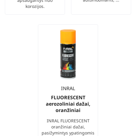
apsaugantys nuo
korozijos.
INRAL
FLUORESCENT
aerozoliniai dažai,
oranžiniai
INRAL FLUORESCENT
oranžiniai dažai,
pasižymintys ypatingomis