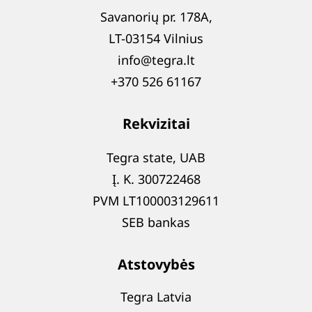
Savanorių pr. 178A,
LT-03154 Vilnius
info@tegra.lt
+370 526 61167
Rekvizitai
Tegra state, UAB
Į. K. 300722468
PVM LT100003129611
SEB bankas
Atstovybės
Tegra Latvia