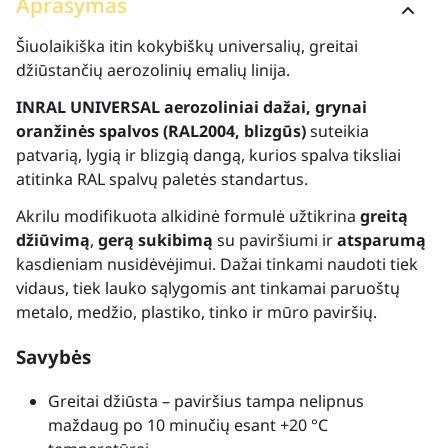
Aprašymas
Šiuolaikiška itin kokybiškų universalių, greitai
džiūstančių aerozolinių emalių linija.
INRAL UNIVERSAL aerozoliniai dažai, grynai
oranžinės spalvos (RAL2004, blizgūs)
suteikia
patvarią, lygią ir blizgią dangą, kurios spalva tiksliai
atitinka RAL spalvų paletės standartus.
Akrilu modifikuota alkidinė formulė užtikrina
greitą
džiūvimą
,
gerą sukibimą
su paviršiumi ir
atsparumą
kasdieniam nusidėvėjimui. Dažai tinkami naudoti tiek
vidaus, tiek lauko sąlygomis ant tinkamai paruoštų
metalo, medžio, plastiko, tinko ir mūro paviršių.
Savybės
Greitai džiūsta – paviršius tampa nelipnus
maždaug po 10 minučių esant +20 °C