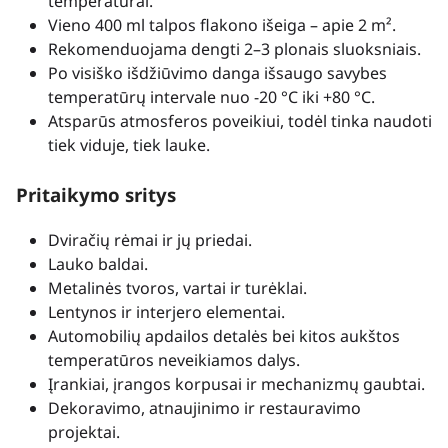
temperatūrai.
Vieno 400 ml talpos flakono išeiga – apie 2 m².
Rekomenduojama dengti 2–3 plonais sluoksniais.
Po visiško išdžiūvimo danga išsaugo savybes
temperatūrų intervale nuo -20 °C iki +80 °C.
Atsparūs atmosferos poveikiui, todėl tinka naudoti
tiek viduje, tiek lauke.
Pritaikymo sritys
Dviračių rėmai ir jų priedai.
Lauko baldai.
Metalinės tvoros, vartai ir turėklai.
Lentynos ir interjero elementai.
Automobilių apdailos detalės bei kitos aukštos
temperatūros neveikiamos dalys.
Įrankiai, įrangos korpusai ir mechanizmų gaubtai.
Dekoravimo, atnaujinimo ir restauravimo
projektai.