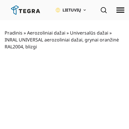
Pereiti
prie
LIETUVIŲ
pagrindinio
turinio
Pradinis
»
Aerozoliniai dažai
»
Universalūs dažai
»
INRAL UNIVERSAL aerozoliniai dažai, grynai oranžinė
RAL2004, blizgi