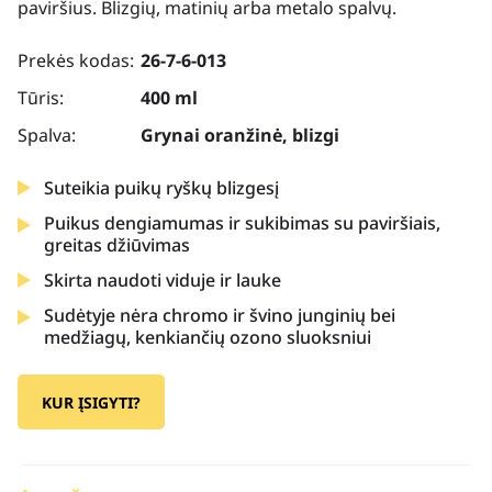
paviršius. Blizgių, matinių arba metalo spalvų.
Prekės kodas:
26-7-6-013
Tūris:
400 ml
Spalva:
Grynai oranžinė, blizgi
Suteikia puikų ryškų blizgesį
Puikus dengiamumas ir sukibimas su paviršiais,
greitas džiūvimas
Skirta naudoti viduje ir lauke
Sudėtyje nėra chromo ir švino junginių bei
medžiagų, kenkiančių ozono sluoksniui
KUR ĮSIGYTI?