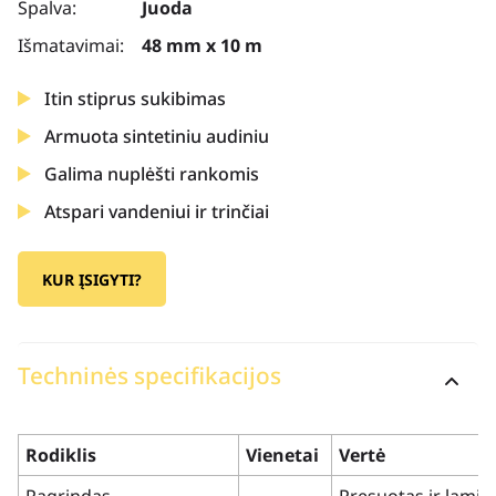
Spalva:
Juoda
Išmatavimai:
48 mm x 10 m
Itin stiprus sukibimas
Armuota sintetiniu audiniu
Galima nuplėšti rankomis
Atspari vandeniui ir trinčiai
KUR ĮSIGYTI?
Techninės specifikacijos
Rodiklis
Vienetai
Vertė