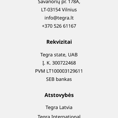
Savanorių pr. 178A,
LT-03154 Vilnius
info@tegra.lt
+370 526 61167
Rekvizitai
Tegra state, UAB
Į. K. 300722468
PVM LT100003129611
SEB bankas
Atstovybės
Tegra Latvia
Tegra International