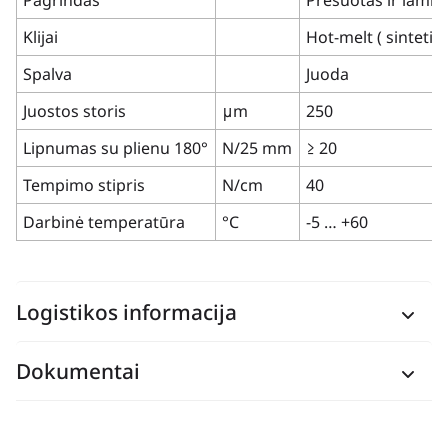
Pagrindas
Presuotas ir lamin
Klijai
Hot-melt ( sintetin
Spalva
Juoda
Juostos storis
μm
250
Lipnumas su plienu 180°
N/25 mm
≥ 20
Tempimo stipris
N/cm
40
Darbinė temperatūra
°C
-5 … +60
Logistikos informacija
Dokumentai