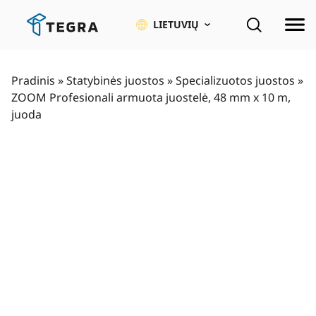
Pereiti
prie
LIETUVIŲ
pagrindinio
turinio
Pradinis
»
Statybinės juostos
»
Specializuotos juostos
»
ZOOM Profesionali armuota juostelė, 48 mm x 10 m,
juoda