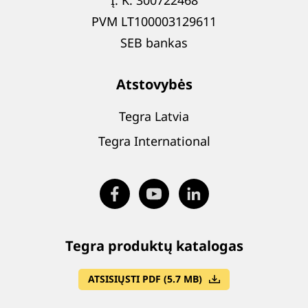
Į. K. 300722468
PVM LT100003129611
SEB bankas
Atstovybės
Tegra Latvia
Tegra International
Tegra produktų katalogas
ATSISIŲSTI PDF (5.7 MB)