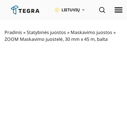
Pereiti
prie
LIETUVIŲ
pagrindinio
turinio
Pradinis
»
Statybinės juostos
»
Maskavimo juostos
»
ZOOM Maskavimo juostelė, 30 mm x 45 m, balta