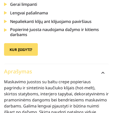
Gerai limpanti
Lengvai pašalinama
Nepaliekanti klijų ant klijuojamo paviršiaus
Popierinė juosta naudojama dažymo ir kitiems
darbams
KUR ĮSIGYTI?
Aprašymas
Maskavimo juostos su baltu crepe popieriaus
pagrindu ir sintetinio kaučiuko klijais (hot-melt),
skirtos statyboms, interjero tapybai, dekoratyvinėms ir
pramoninėms dangoms bei bendriesiems maskavimo
darbams. Galima lengvai pjaustyti ir būtina nuimti
iškart po dažymo. Skirta naudoti patalpos viduje.