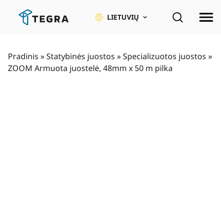
Pereiti
prie
LIETUVIŲ
pagrindinio
turinio
Pradinis
»
Statybinės juostos
»
Specializuotos juostos
»
ZOOM Armuota juostelė, 48mm x 50 m pilka