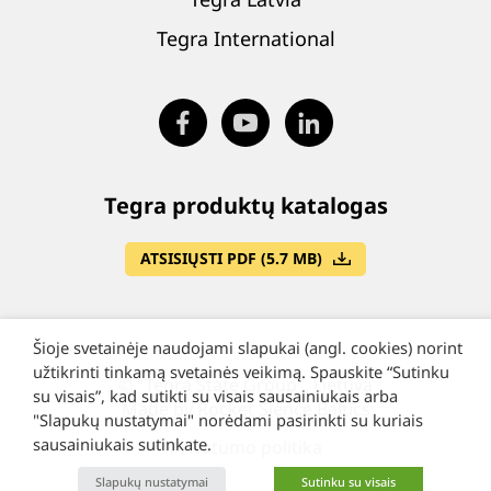
Tegra International
Tegra produktų katalogas
ATSISIŲSTI PDF (5.7 MB)
Šioje svetainėje naudojami slapukai (angl. cookies) norint
užtikrinti tinkamą svetainės veikimą. Spauskite “Sutinku
©
"Tegra State Group", Lietuva
su visais”, kad sutikti su visais sausainiukais arba
Made by Rocket Sience Baltics
"Slapukų nustatymai" norėdami pasirinkti su kuriais
sausainiukais sutinkate.
Privatumo politika
Slapukų nustatymai
Sutinku su visais