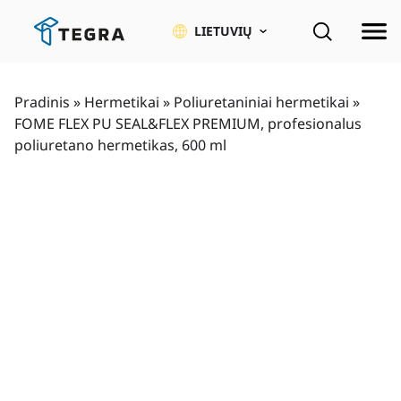
Pereiti
prie
LIETUVIŲ
pagrindinio
turinio
Pradinis
»
Hermetikai
»
Poliuretaniniai hermetikai
»
FOME FLEX PU SEAL&FLEX PREMIUM, profesionalus
poliuretano hermetikas, 600 ml