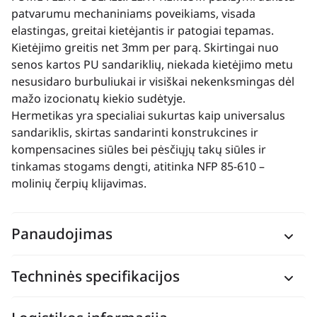
patvarumu mechaniniams poveikiams, visada
elastingas, greitai kietėjantis ir patogiai tepamas.
Kietėjimo greitis net 3mm per parą. Skirtingai nuo
senos kartos PU sandariklių, niekada kietėjimo metu
nesusidaro burbuliukai ir visiškai nekenksmingas dėl
mažo izocionatų kiekio sudėtyje.
Hermetikas yra specialiai sukurtas kaip universalus
sandariklis, skirtas sandarinti konstrukcines ir
kompensacines siūles bei pėsčiųjų takų siūles ir
tinkamas stogams dengti, atitinka NFP 85-610 –
molinių čerpių klijavimas.
Panaudojimas
Techninės specifikacijos