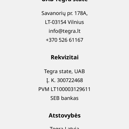
Savanorių pr. 178A,
LT-03154 Vilnius
info@tegra.lt
+370 526 61167
Rekvizitai
Tegra state, UAB
Į. K. 300722468
PVM LT100003129611
SEB bankas
Atstovybės
Tegra Latvia