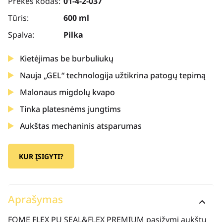
Prekės kodas:
01-4-2-037
Tūris:
600 ml
Spalva:
Pilka
Kietėjimas be burbuliukų
Nauja „GEL“ technologija užtikrina patogų tepimą
Malonaus migdolų kvapo
Tinka platesnėms jungtims
Aukštas mechaninis atsparumas
KUR ĮSIGYTI?
Aprašymas
FOME FLEX PU SEAL&FLEX PREMIUM pasižymi aukštu