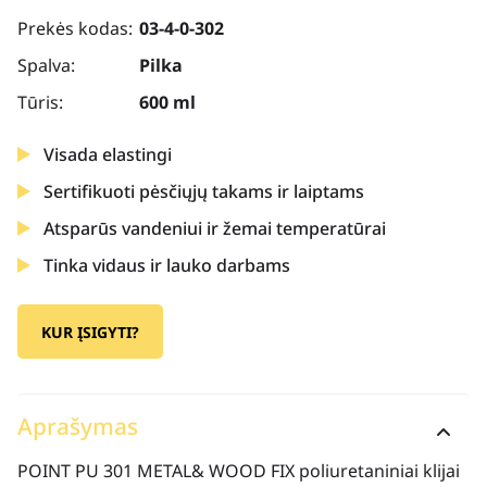
Prekės kodas:
03-4-0-302
Spalva:
Pilka
Tūris:
600 ml
Visada elastingi
Sertifikuoti pėsčiųjų takams ir laiptams
Atsparūs vandeniui ir žemai temperatūrai
Tinka vidaus ir lauko darbams
KUR ĮSIGYTI?
Aprašymas
POINT PU 301 METAL& WOOD FIX poliuretaniniai klijai