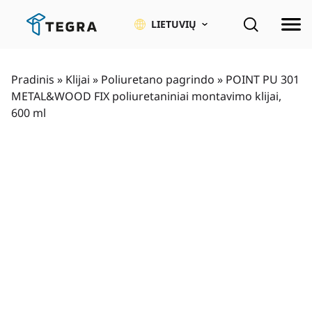
Pereiti
prie
LIETUVIŲ
pagrindinio
turinio
Pradinis
»
Klijai
»
Poliuretano pagrindo
»
POINT PU 301
METAL&WOOD FIX poliuretaniniai montavimo klijai,
600 ml