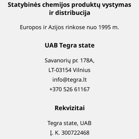
Statybinės chemijos produktų vystymas
ir distribucija
Europos ir Azijos rinkose nuo 1995 m.
UAB Tegra state
Savanorių pr. 178A,
LT-03154 Vilnius
info@tegra.lt
+370 526 61167
Rekvizitai
Tegra state, UAB
Į. K. 300722468