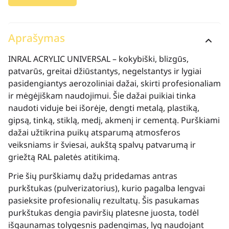
Aprašymas
INRAL ACRYLIC UNIVERSAL – kokybiški, blizgūs,
patvarūs, greitai džiūstantys, negelstantys ir lygiai
pasidengiantys aerozoliniai dažai, skirti profesionaliam
ir mėgėjiškam naudojimui. Šie dažai puikiai tinka
naudoti viduje bei išorėje, dengti metalą, plastiką,
gipsą, tinką, stiklą, medį, akmenį ir cementą. Purškiami
dažai užtikrina puikų atsparumą atmosferos
veiksniams ir šviesai, aukštą spalvų patvarumą ir
griežtą RAL paletės atitikimą.
Prie šių purškiamų dažų pridedamas antras
purkštukas (pulverizatorius), kurio pagalba lengvai
pasieksite profesionalių rezultatų. Šis pasukamas
purkštukas dengia paviršių platesne juosta, todėl
išgaunamas tolygesnis padengimas, lyg naudojant