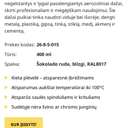
negelstantys ir lygiai pasidengiantys aerozoliniai dažai,
skirti profesionaliam ir mėgėjiškam naudojimui. Šie
dažai puikiai tinka naudoti viduje bei išorėje, dengti
metalą, plastiką, gipsą, tinką, stiklą, medį, akmenį ir
cementą.
Prekės kodas:
26-8-5-015
Tūris:
400 ml
Spalva:
Šokolado ruda, blizgi, RAL8017
Kieta plėvelė – atsparesnė įbrėžimams
Atsparumas aukštai temperatūrai iki 100°C
Atsparūs saulės spinduliams ir krituliams
Sudėtyje nėra švino ar chromo junginių
KUR ĮSIGYTI?