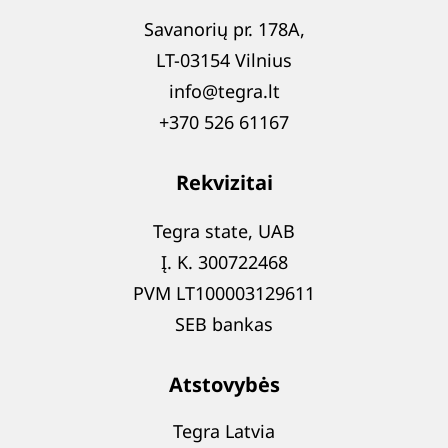
Savanorių pr. 178A,
LT-03154 Vilnius
info@tegra.lt
+370 526 61167
Rekvizitai
Tegra state, UAB
Į. K. 300722468
PVM LT100003129611
SEB bankas
Atstovybės
Tegra Latvia