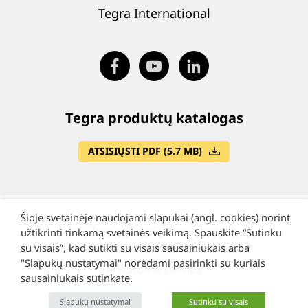
Tegra International
Tegra produktų katalogas
ATSISIŲSTI PDF (5.7 MB)
Šioje svetainėje naudojami slapukai (angl. cookies) norint
©
"Tegra State Group", Lietuva
užtikrinti tinkamą svetainės veikimą. Spauskite “Sutinku
Made by Rocket Sience Baltics
su visais”, kad sutikti su visais sausainiukais arba
"Slapukų nustatymai" norėdami pasirinkti su kuriais
Privatumo politika
sausainiukais sutinkate.
Slapukų nustatymai
Sutinku su visais