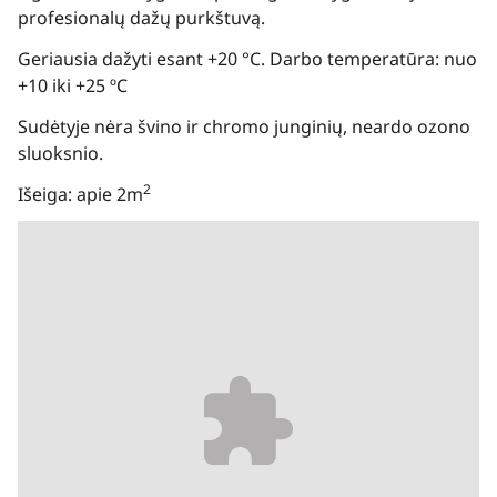
profesionalų dažų purkštuvą.
Geriausia dažyti esant +20 °C. Darbo temperatūra: nuo
+10 iki +25 ºC
Sudėtyje nėra švino ir chromo junginių, neardo ozono
sluoksnio.
2
Išeiga: apie 2m