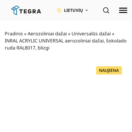
Pereiti
prie
LIETUVIŲ
pagrindinio
turinio
Pradinis
»
Aerozoliniai dažai
»
Universalūs dažai
»
INRAL ACRYLIC UNIVERSAL aerozoliniai dažai, šokolado
ruda RAL8017, blizgi
NAUJIENA