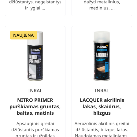
džiūstantys, negelstantys
dažyti metalinius,
ir lygiai ...
medinius, ...
NAUJIENA
INRAL
INRAL
NITRO PRIMER
LACQUER akrilinis
purškiamas gruntas,
lakas, skaidrus,
baltas, matinis
blizgus
Apsauginis greitai
Aerozolinis akrilinis greitai
džiūstantis purškiamas
džiūstantis, blizgus lakas.
gruntas ir užpildas
Naudojamas metaliniams,