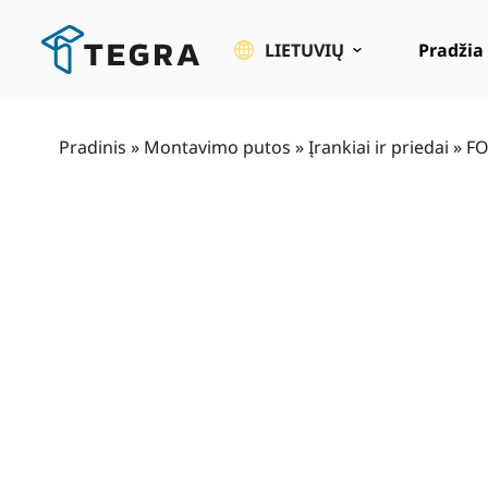
Pereiti
prie
LIETUVIŲ
Pradžia
pagrindinio
turinio
Pradinis
»
Montavimo putos
»
Įrankiai ir priedai
»
FO