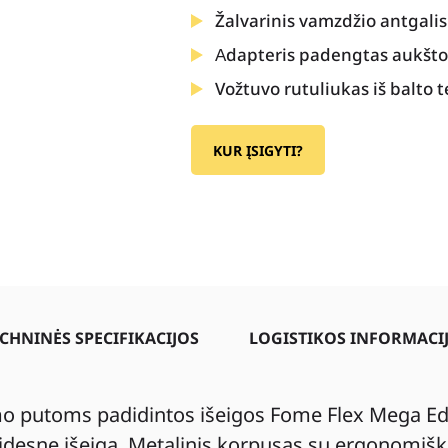
Žalvarinis vamzdžio antgalis
Аdapteris padengtas aukšto
Vožtuvo rutuliukas iš balto t
KUR ĮSIGYTI?
CHNINĖS SPECIFIKACIJOS
LOGISTIKOS INFORMACI
o putoms padidintos išeigos Fome Flex Mega Edit
 didesnę išeigą. Metalinis korpusas su ergonomišk