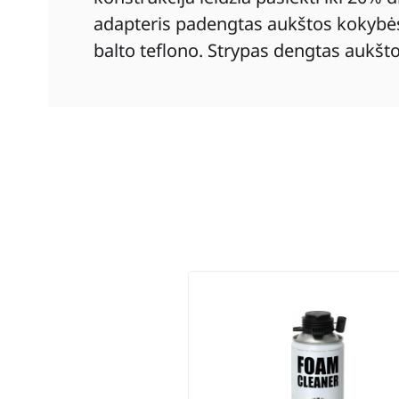
adapteris padengtas aukštos kokybės t
balto teflono. Strypas dengtas aukšt