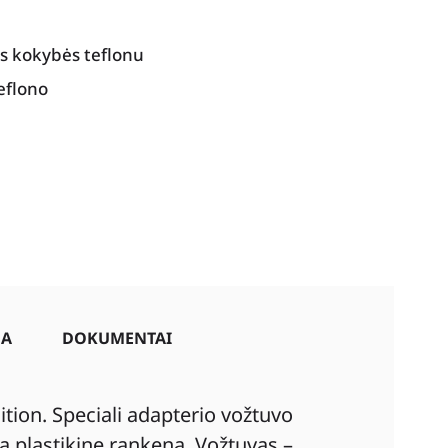
s kokybės teflonu
eflono
JA
DOKUMENTAI
ion. Speciali adapterio vožtuvo
a plastikine rankena. Vožtuvas –