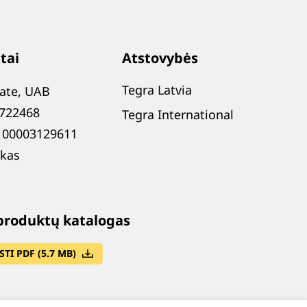
tai
Atstovybės
Tegra Latvia
tate, UAB
0722468
Tegra International
100003129611
kas
produktų katalogas
STI PDF (5.7 MB)