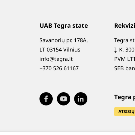
UAB Tegra state
Rekvizi
Savanorių pr. 178A,
Tegra s
LT-03154 Vilnius
Į. K. 30
info@tegra.lt
PVM LT
+370 526 61167
SEB ban
Tegra 
ATSISIŲ