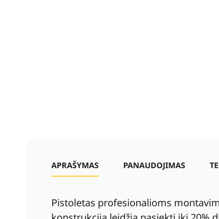
APRAŠYMAS
PANAUDOJIMAS
TE
Pistoletas profesionalioms montavim
konstrukcija leidžia pasiekti iki 20%