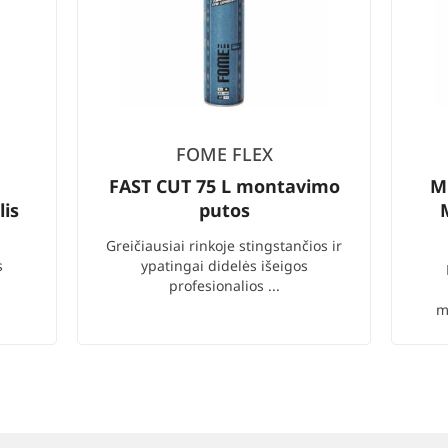
FOME FLEX
FAST CUT 75 L montavimo
M
lis
putos
Greičiausiai rinkoje stingstančios ir
s
ypatingai didelės išeigos
.
profesionalios ...
m