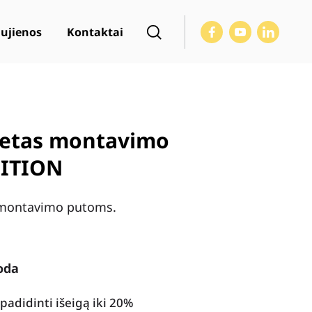
ujienos
Kontaktai
letas montavimo
ITION
s montavimo putoms.
oda
padidinti išeigą iki 20%