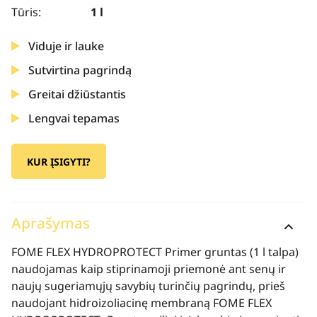
Tūris:
1 l
Viduje ir lauke
Sutvirtina pagrindą
Greitai džiūstantis
Lengvai tepamas
KUR ĮSIGYTI?
Aprašymas
FOME FLEX HYDROPROTECT Primer gruntas (1 l talpa)
naudojamas kaip stiprinamoji priemonė ant senų ir
naujų sugeriamųjų savybių turinčių pagrindų, prieš
naudojant hidroizoliacinę membraną FOME FLEX