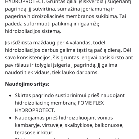
HYDROPROTECT. Gruntas giliai įsiskverbia į sugeriantį
pagrindą, jį sutvirtina, sumažina įgeriamumą ir
pagerina hidroizoliacinės membranos sukibimą. Tai
padeda suformuoti patikimą ir ilgaamžę
hidroizoliacijos sistemą.
Jis išdžiūsta maždaug per 4 valandas, todėl
hidroizoliacijos darbus galima tęsti tą pačią dieną. Dėl
savo konsistencijos, šis gruntas lengvai pasiskirsto ant
paviršiaus ir tolygiai įsigeria į pagrindą. Jį galima
naudoti tiek vidaus, tiek lauko darbams.
Naudojimo sritys:
Skirtas pagrindo sustiprinimui prieš naudojant
hidroizoliacinę membraną FOME FLEX
HYDROPROTECT.
Naudojamas prieš hidroizoliuojant vonios
kambaryje, virtuvėje, skalbyklose, balkonuose,
terasose ir kitur.