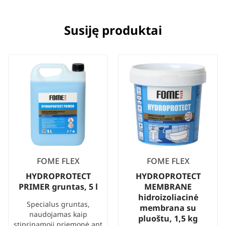
Susiję produktai
FOME FLEX
FOME FLEX
HYDROPROTECT
HYDROPROTECT
PRIMER gruntas, 5 l
MEMBRANE
hidroizoliacinė
Specialus gruntas,
membrana su
naudojamas kaip
pluoštu, 1,5 kg
stiprinamoji priemonė ant