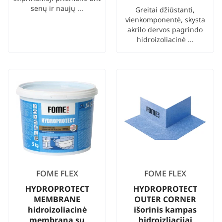
senų ir naujų ...
Greitai džiūstanti,
vienkomponentė, skysta
akrilo dervos pagrindo
hidroizoliacinė ...
FOME FLEX
FOME FLEX
HYDROPROTECT
HYDROPROTECT
MEMBRANE
OUTER CORNER
hidroizoliacinė
išorinis kampas
membrana su
hidroizliacijai