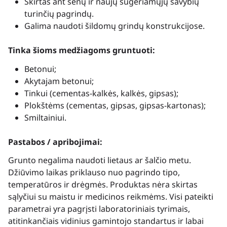
Skirtas ant senų ir naujų sugeriamųjų savybių
turinčių pagrindų.
Galima naudoti šildomų grindų konstrukcijose.
Tinka šioms medžiagoms gruntuoti:
Betonui;
Akytajam betonui;
Tinkui (cementas-kalkės, kalkės, gipsas);
Plokštėms (cementas, gipsas, gipsas-kartonas);
Smiltainiui.
Pastabos / apribojimai:
Grunto negalima naudoti lietaus ar šalčio metu.
Džiūvimo laikas priklauso nuo pagrindo tipo,
temperatūros ir drėgmės. Produktas nėra skirtas
sąlyčiui su maistu ir medicinos reikmėms. Visi pateikti
parametrai yra pagrįsti laboratoriniais tyrimais,
atitinkančiais vidinius gamintojo standartus ir labai