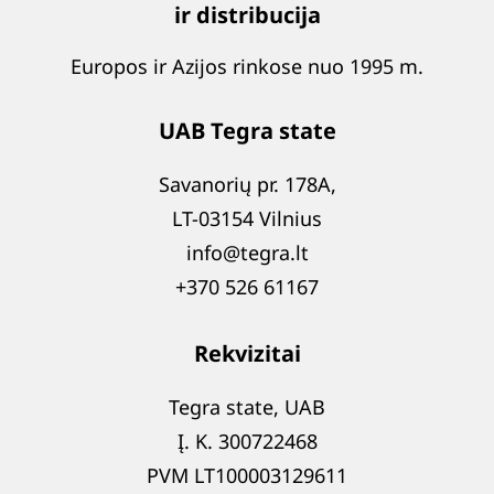
ir distribucija
Europos ir Azijos rinkose nuo 1995 m.
UAB Tegra state
Savanorių pr. 178A,
LT-03154 Vilnius
info@tegra.lt
+370 526 61167
Rekvizitai
Tegra state, UAB
Į. K. 300722468
PVM LT100003129611