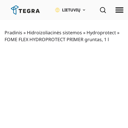
Pereiti
prie
LIETUVIŲ
pagrindinio
turinio
Pradinis
»
Hidroizoliacinės sistemos
»
Hydroprotect
»
FOME FLEX HYDROPROTECT PRIMER gruntas, 1 l