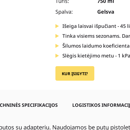
Tūris:
750 ml
Spalva:
Gelsva
Išeiga laisvai išpučiant - 45 li
Tinka visiems sezonams. Dar
Šilumos laidumo koeficienta
Slėgis kietėjimo metu - 1 kP
KUR ĮSIGYTI?
CHNINĖS SPECIFIKACIJOS
LOGISTIKOS INFORMACI
utos su adapteriu. Naudojamos be putų pistoleto