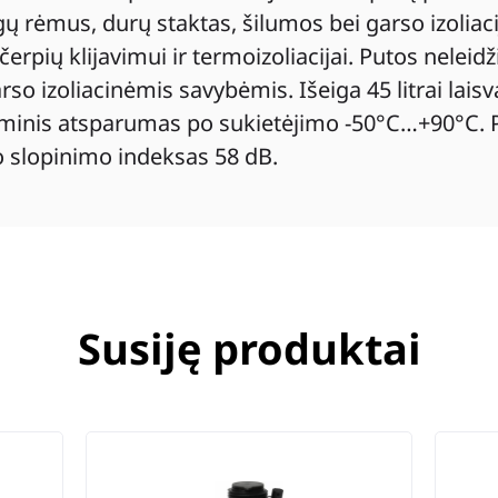
rėmus, durų staktas, šilumos bei garso izoliacij
rpių klijavimui ir termoizoliacijai. Putos neleidži
o izoliacinėmis savybėmis. Išeiga 45 litrai laisva
rminis atsparumas po sukietėjimo -50°C…+90°C. P
o slopinimo indeksas 58 dB.
Susiję produktai