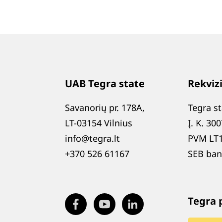
UAB Tegra state
Rekvizi
Savanorių pr. 178A,
Tegra s
LT-03154 Vilnius
Į. K. 30
info@tegra.lt
PVM LT
+370 526 61167
SEB ban
Tegra 