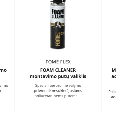
FOME FLEX
imo
FOAM CLEANER
M
montavimo putų valiklis
a
avimo
Speciali aerozolinė valymo
os
priemonė nesukietėjusioms
Poli
poliuretaninėms putoms ...
ad