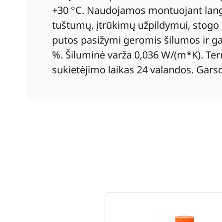
+30 °C. Naudojamos montuojant langų 
tuštumų, įtrūkimų užpildymui, stogo če
putos pasižymi geromis šilumos ir gars
%. Šiluminė varža 0,036 W/(m*K). Te
sukietėjimo laikas 24 valandos. Gars