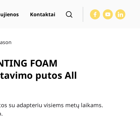
ujienos
Kontaktai
eason
NTING FOAM
tavimo putos All
os su adapteriu visiems metų laikams.
.