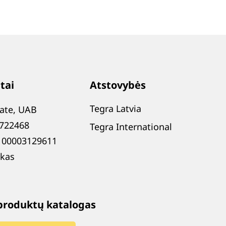
tai
Atstovybės
Tegra Latvia
tate, UAB
0722468
Tegra International
100003129611
kas
produktų katalogas