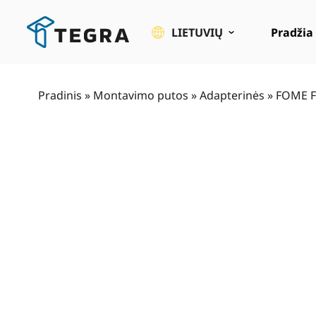
Pereiti
prie
LIETUVIŲ
Pradžia
pagrindinio
turinio
Pradinis
»
Montavimo putos
»
Adapterinės
»
FOME F