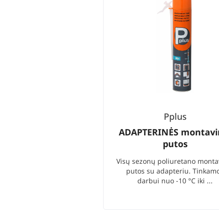
Pplus
ADAPTERINĖS montav
putos
Visų sezonų poliuretano mont
putos su adapteriu. Tinkam
darbui nuo -10 °C iki ...