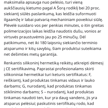
maksimalia apsauga nuo pelėsio, turi vieną
aukščiausių kietumo pagal A Šorą rodiklį bei 20 proc.
siekiantį siūlės paslankumą, kas leidžia suformuoti
ilgaamžę ir labai patvarią mechaniniam poveikiui siūlę.
Plėvelė susidaro vos per penkias minutes, o itin greitas
polimerizacijos laikas leidžia naudotis dušu, vonios ar
virtuvės praustuvėmis jau po 25 minučių. Dėl
patikimumo, net iki 180 laipsnių siekiančio terminio
atsparumo ir kitų savybių, šiam produktui suteikiama
net dešimties metų garantija.
Renkantis silikoninį hermetiką reikėtų atkreipti dėmesį
į CE sertifikavimą. Paprastai profesionalams skirti
silikoniniai hermetikai turi keturis sertifikatus: F,
reiškiantį, kad produktas tinkamas vidaus ir lauko
darbams; G, nurodantį, kad produktas tinkamas
stiklinimo darbams; S – nurodantį, kad produktas
tinkamas naudoti ten, kur yra daug vandens, jis yra
atsparus pelėsiui; paskutinis sertifikatų rodo, kad