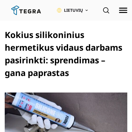
Pereiti
prie
LIETUVIŲ
pagrindinio
turinio
Kokius silikoninius
hermetikus vidaus darbams
pasirinkti: sprendimas –
gana paprastas