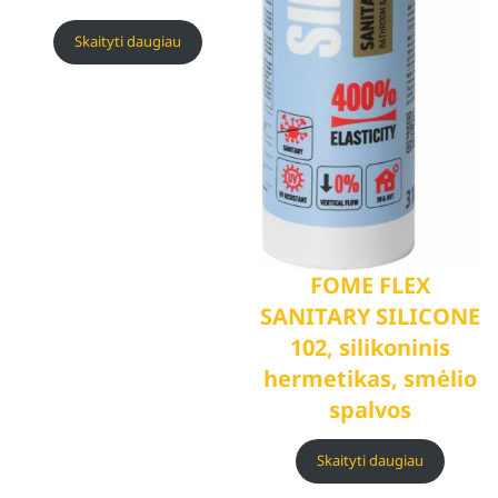
Skaityti daugiau
FOME FLEX
SANITARY SILICONE
102, silikoninis
hermetikas, smėlio
spalvos
Skaityti daugiau