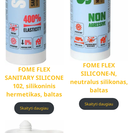
FOME FLEX
FOME FLEX
SILICONE-N,
SANITARY SILICONE
neutralus silikonas,
102, silikoninis
baltas
hermetikas, baltas
Skaityti daugiau
Skaityti daugiau