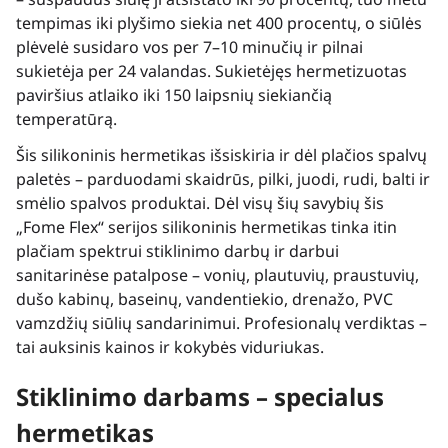
tempimas iki plyšimo siekia net 400 procentų, o siūlės
plėvelė susidaro vos per 7–10 minučių ir pilnai
sukietėja per 24 valandas. Sukietėjęs hermetizuotas
paviršius atlaiko iki 150 laipsnių siekiančią
temperatūrą.
Šis silikoninis hermetikas išsiskiria ir dėl plačios spalvų
paletės – parduodami skaidrūs, pilki, juodi, rudi, balti ir
smėlio spalvos produktai. Dėl visų šių savybių šis
„Fome Flex“ serijos silikoninis hermetikas tinka itin
plačiam spektrui stiklinimo darbų ir darbui
sanitarinėse patalpose – vonių, plautuvių, praustuvių,
dušo kabinų, baseinų, vandentiekio, drenažo, PVC
vamzdžių siūlių sandarinimui. Profesionalų verdiktas –
tai auksinis kainos ir kokybės viduriukas.
Stiklinimo darbams – specialus
hermetikas