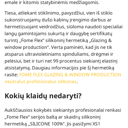
emale ir kitomis statybinėmis medžiagomis.
Tiesa, atliekant stiklinimo, pavyzdžiui, vien iš stiklo
sukonstruojamų dušo kabinų įrengimo darbus ar
hermetizuojant veidrodžius, siūloma naudoti specialiai
langų gamintojams sukurtą ir daugybę sertifikatų
turintį „Fome Flex” silikoninį hermetiką „Glazing &
window production“. Verta paminėti, kad jis ne tik
atsparus ultravioletiniams spinduliams, drėgmei ir
pelėsiui, bet ir turi net 99 procentus siekiantį elastinį
atsistatymą. Daugiau informacijos pie šį hermetiką
rasite:
FOME FLEX GLAZING & WINDOW PRODUCTION
neutralus profesionalus silikonas
.
Kokių klaidų nedaryti?
Aukščiausios kokybės siekiantys profesionalai renkasi
„Fome Flex“ serijos baltą ar skaidrų silikoninį
hermetiką „SILICONE 100%“. Jis pasižymi XS1