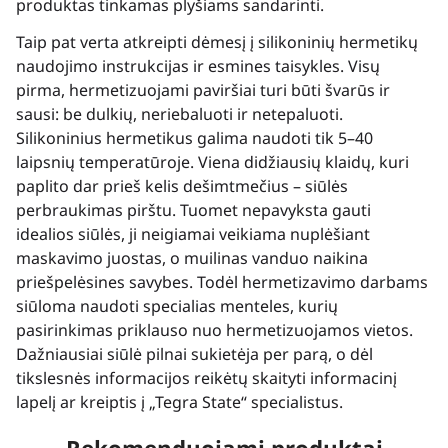
produktas tinkamas plyšiams sandarinti.
Taip pat verta atkreipti dėmesį į silikoninių hermetikų
naudojimo instrukcijas ir esmines taisykles. Visų
pirma, hermetizuojami paviršiai turi būti švarūs ir
sausi: be dulkių, neriebaluoti ir netepaluoti.
Silikoninius hermetikus galima naudoti tik 5–40
laipsnių temperatūroje. Viena didžiausių klaidų, kuri
paplito dar prieš kelis dešimtmečius – siūlės
perbraukimas pirštu. Tuomet nepavyksta gauti
idealios siūlės, ji neigiamai veikiama nuplėšiant
maskavimo juostas, o muilinas vanduo naikina
priešpelėsines savybes. Todėl hermetizavimo darbams
siūloma naudoti specialias menteles, kurių
pasirinkimas priklauso nuo hermetizuojamos vietos.
Dažniausiai siūlė pilnai sukietėja per parą, o dėl
tikslesnės informacijos reikėtų skaityti informacinį
lapelį ar kreiptis į „Tegra State“ specialistus.