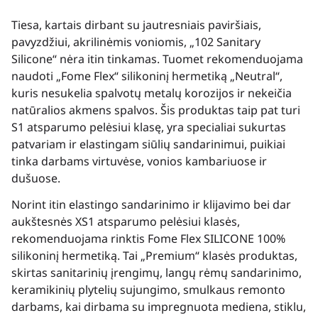
Tiesa, kartais dirbant su jautresniais paviršiais,
pavyzdžiui, akrilinėmis voniomis, „102 Sanitary
Silicone“ nėra itin tinkamas. Tuomet rekomenduojama
naudoti „Fome Flex“ silikoninį hermetiką „Neutral“,
kuris nesukelia spalvotų metalų korozijos ir nekeičia
natūralios akmens spalvos. Šis produktas taip pat turi
S1 atsparumo pelėsiui klasę, yra specialiai sukurtas
patvariam ir elastingam siūlių sandarinimui, puikiai
tinka darbams virtuvėse, vonios kambariuose ir
dušuose.
Norint itin elastingo sandarinimo ir klijavimo bei dar
aukštesnės XS1 atsparumo pelėsiui klasės,
rekomenduojama rinktis Fome Flex SILICONE 100%
silikoninį hermetiką. Tai „Premium“ klasės produktas,
skirtas sanitarinių įrengimų, langų rėmų sandarinimo,
keramikinių plytelių sujungimo, smulkaus remonto
darbams, kai dirbama su impregnuota mediena, stiklu,