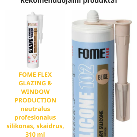
Rekomenduojami produktai
FOME FLEX
GLAZING &
WINDOW
PRODUCTION
neutralus
profesionalus
silikonas, skaidrus,
310 ml