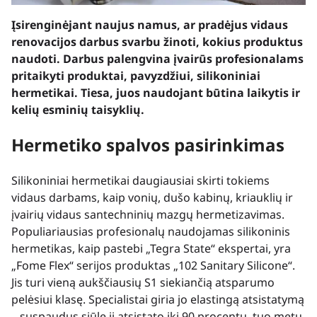
Įsirenginėjant naujus namus, ar pradėjus vidaus
renovacijos darbus svarbu žinoti, kokius produktus
naudoti. Darbus palengvina įvairūs profesionalams
pritaikyti produktai, pavyzdžiui, silikoniniai
hermetikai. Tiesa, juos naudojant būtina laikytis ir
kelių esminių taisyklių.
Hermetiko spalvos pasirinkimas
Silikoniniai hermetikai daugiausiai skirti tokiems
vidaus darbams, kaip vonių, dušo kabinų, kriauklių ir
įvairių vidaus santechninių mazgų hermetizavimas.
Populiariausias profesionalų naudojamas silikoninis
hermetikas, kaip pastebi „Tegra State“ ekspertai, yra
„Fome Flex“ serijos produktas „102 Sanitary Silicone“.
Jis turi vieną aukščiausių S1 siekiančią atsparumo
pelėsiui klasę. Specialistai giria jo elastingą atsistatymą
– suspaudus siūlę ji atsistato iki 90 procentų, tuo metu