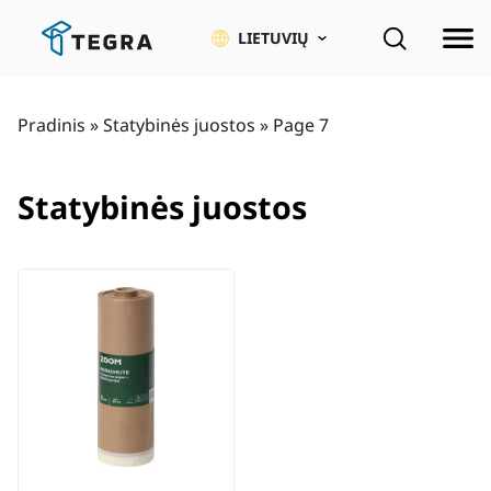
Pereiti
prie
LIETUVIŲ
pagrindinio
turinio
Pradinis
»
Statybinės juostos
»
Page 7
Statybinės juostos