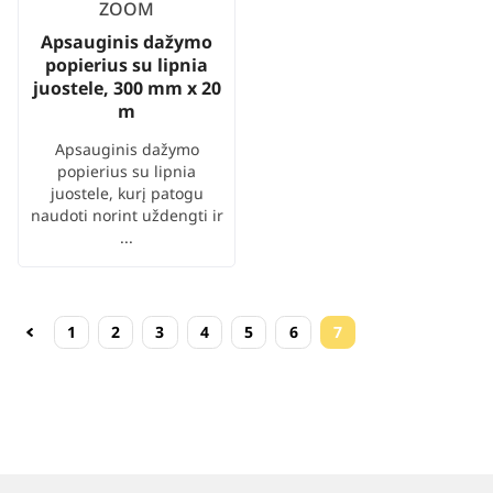
ZOOM
Apsauginis dažymo
popierius su lipnia
juostele, 300 mm x 20
m
Apsauginis dažymo
popierius su lipnia
juostele, kurį patogu
naudoti norint uždengti ir
...
1
2
3
4
5
6
7